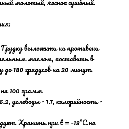
рный молотый, чеснок сушёный.
ния:
 Грудку выложить на противень
ельным маслом, поставить в
 до 180 градусов на 20 минут.
 на 100 грамм
6.2, углеводы - 1.7, калорийность -
укт. Хранить при t = -18°С не