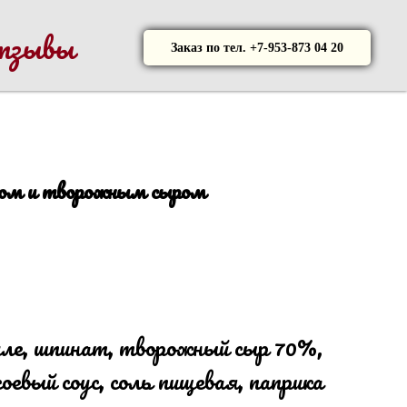
тзывы
Заказ по тел. +7-953-873 04 20
ом и творожным сыром
иле, шпинат, творожный сыр 70%,
евый соус, соль пищевая, паприка