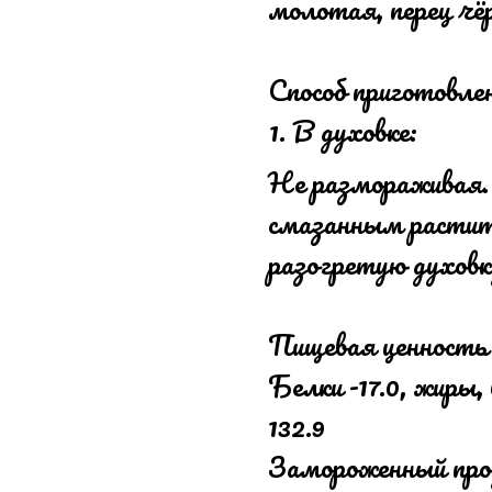
молотая, перец чё
Способ приготовле
В духовке:
Не размораживая.
смазанным растит
разогретую духовку
Пищевая ценность
Белки -17.0, жиры, 
132.9
Замороженный прод