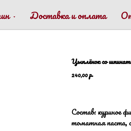
зин
Доставка и оплата
О
Цыплёнок со шпинат
р.
240,00
В корзину
Состав: куриное ф
томатная паста, со