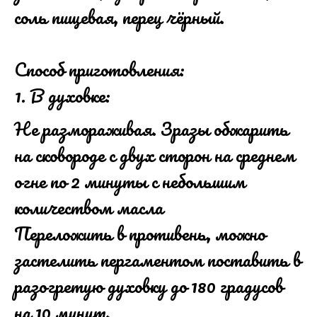
соль пищевая, перец чёрный.
Способ приготовления:
В духовке:
Не размораживая. Зразы обжарить
на сковороде с двух сторон на среднем
огне по 2 минуты с небольшим
количеством масла
Переложить в противень, можно
застелить пергаментом поставить в
разогретую духовку до 180 градусов
на 10 минут.