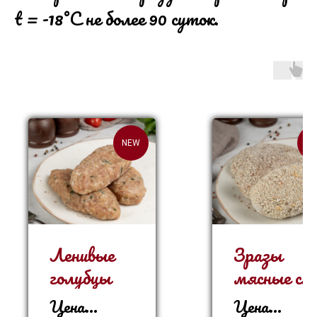
t = -18°С не более 90 суток.
NEW
N
Ленивые
Зразы
голубцы
мясные с
сыром
Цена
Цена