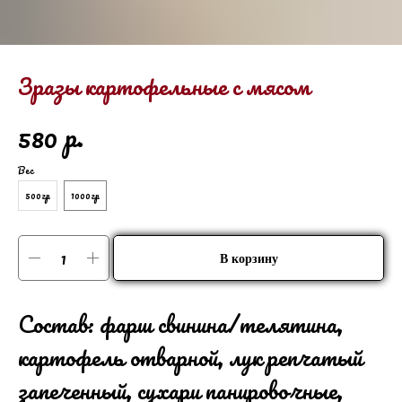
Зразы картофельные с мясом
р.
580
Вес
500гр
1000гр
В корзину
Состав: фарш свинина/телятина,
картофель отварной, лук репчатый
запеченный, сухари панировочные,