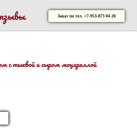
тзывы
Заказ по тел. +7-953-873 04 20
ом с тыквой и сыром моцареллой