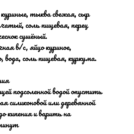
 куриные, тыква свежая, сыр
чатый, соль пищевая, перец
еснок сушёный.
ная в/c, яйцо куриное,
, вода, соль пищевая, куркума.
ния
щей подсоленной водой опустить
ая силиконовой или деревянной
до кипения и варить на
 минут