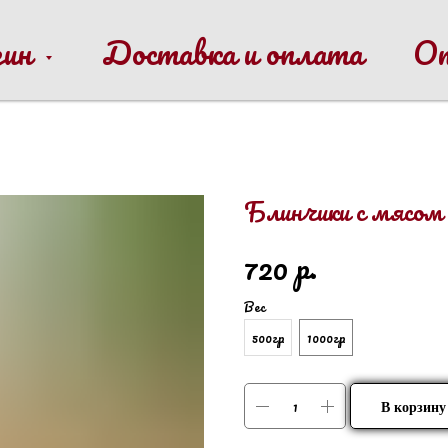
зин
Доставка и оплата
О
Блинчики с мясом
р.
720
Вес
500гр
1000гр
В корзину