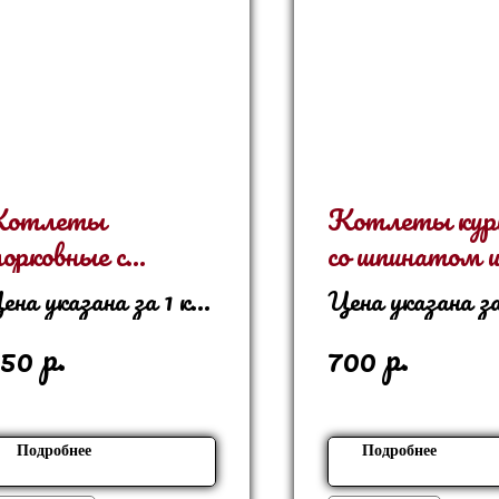
отлеты
Котлеты кур
орковные с
со шпинатом 
урагой
морковью
ена указана за 1 кг
Цена указана за
 1 кг - 8 шт
р.
р.
50
700
Подробнее
Подробнее