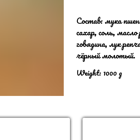
Состав: мука пшени
сахар, соль, масло
говядина, лук репч
чёрный молотый.
Weight: 1000 g