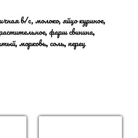
чная в/c, молоко, яйцо куриное,
 растительное, фарш свинина,
атый, морковь, соль, перец