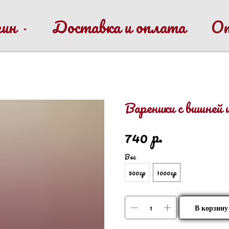
зин
Доставка и оплата
О
Вареники с вишней 
р.
740
Вес
500гр
1000гр
В корзину