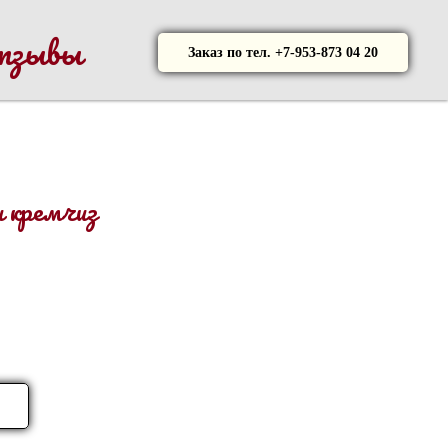
тзывы
Заказ по тел. +7-953-873 04 20
и кремчиз