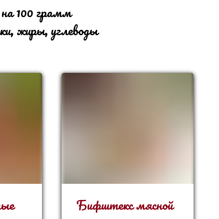
 на 100 грамм
ки, жиры, углеводы
ные
Бифштекс мясной