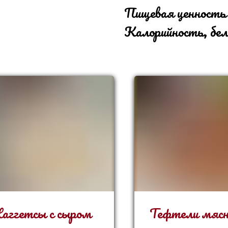
Пищевая ценность
Калорийность, бел
аггетсы с сыром
Тефтели мяс