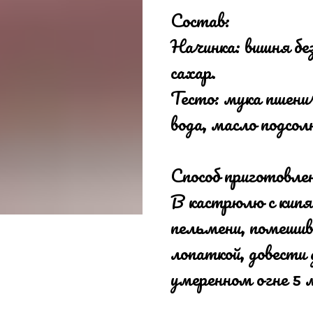
Состав:
Начинка: вишня бе
сахар.
Тесто: мука пшенич
вода, масло подсол
Способ приготовле
В кастрюлю с кипя
пельмени, помешив
лопаткой, довести 
умеренном огне 5 