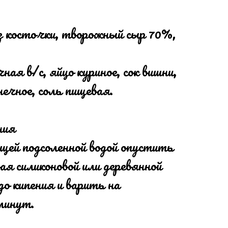
з косточки, творожный сыр 70%,
ная в/с, яйцо куриное, сок вишни,
нечное, соль пищевая.
ния
щей подсоленной водой опустить
ая силиконовой или деревянной
до кипения и варить на
минут.