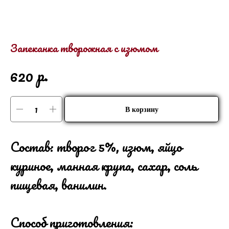
Запеканка творожная с изюмом
р.
620
В корзину
Состав: творог 5%, изюм, яйцо
куриное, манная крупа, сахар, соль
пищевая, ванилин.
Способ приготовления: