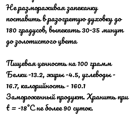
Не размораживая запеканку
поставить в разогретую духовку до
180 градусов, выпекать 30-35 минут
до золотистого цвета
Пищевая ценность на 100 грамм
Белки -13.2, жиры -4.5, углеводы -
16.7, калорийность - 160.1
Замороженный продукт. Хранить при
t = -18°С не более 90 суток.