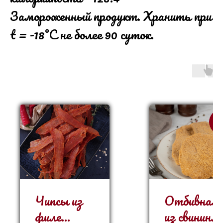
Замороженный продукт. Хранить при
t = -18°С не более 90 суток.
N
Чипсы из
Отбивная
филе
из свинины