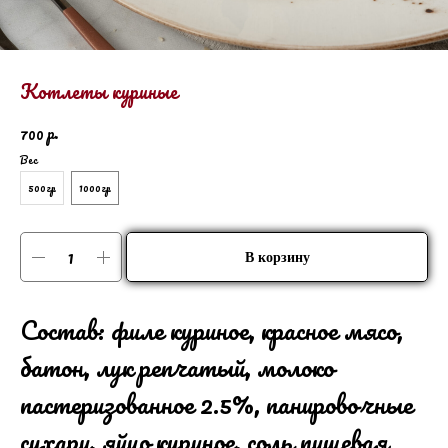
Котлеты куриные
р.
700
Вес
500гр
1000гр
В корзину
Состав: филе куриное, красное мясо,
батон, лук репчатый, молоко
пастеризованное 2.5%, панировочные
сухари, яйцо куриное, соль пищевая