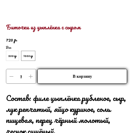
Биточки из цыплёнка с сыром
р.
720
Вес
500гр
1000гр
В корзину
Состав: филе цыплёнка рубленое, сыр,
лук репчатый, яйцо куриное, соль
пищевая, перец чёрный молотый,
чеснок сушёный.