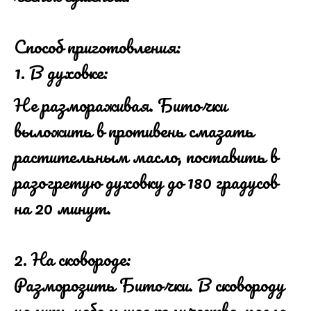
Способ приготовления:
В духовке:
Не размораживая. Биточки
выложить в противень смазать
растительным масло, поставить в
разогретую духовку до 180 градусов
на 20 минут.
2. На сковороде:
Разморозить Биточки. В сковороду
налить небольшое количество масла,