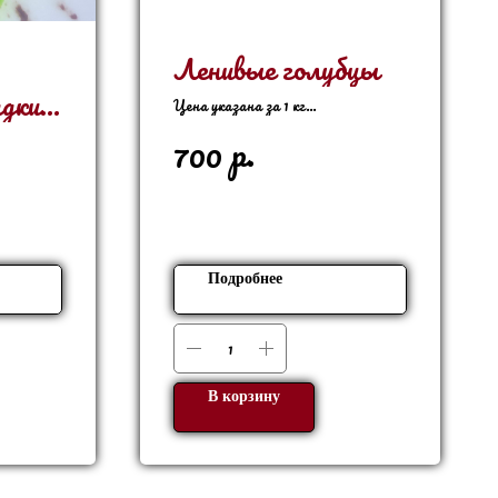
Ленивые голубцы
адким
Цена указана за 1 кг
В 1 кг - 8 шт
р.
700
Подробнее
В корзину