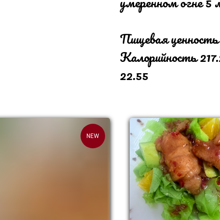
умеренном огне 5
Пищевая ценность
Калорийность 217.2
22.55
NEW