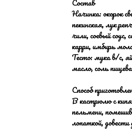
Состав
Начинка: окорок св
пекинская, лук реп
чили, соевый соус, 
карри, имбирь мол
Тесто: мука в/с, яй
масло, соль пищева
Способ приготовле
В кастрюлю с кипя
пельмени, помешив
лопаткой, довести 