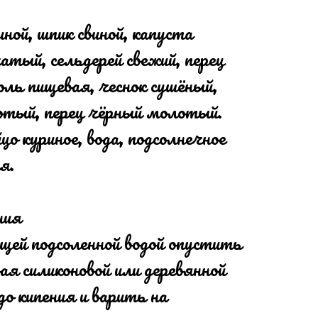
иной, шпик свиной, капуста
чатый, сельдерей свежий, перец
соль пищевая, чеснок сушёный,
отый, перец чёрный молотый.
цо куриное, вода, подсолнечное
я.
ния
щей подсоленной водой опустить
ая силиконовой или деревянной
до кипения и варить на