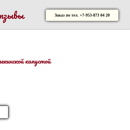
тзывы
Заказ по тел. +7-953-873 04 20
екинской капустой