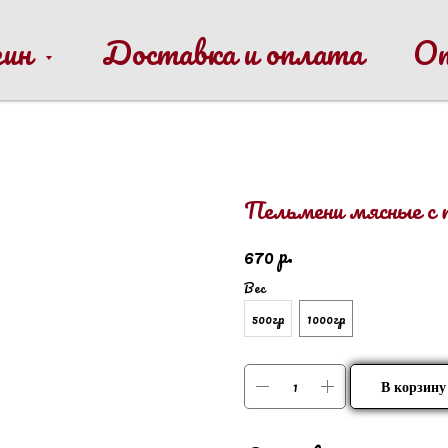
зин
Доставка и оплата
О
Пельмени мясные с п
р.
670
Вес
500гр
1000гр
В корзину