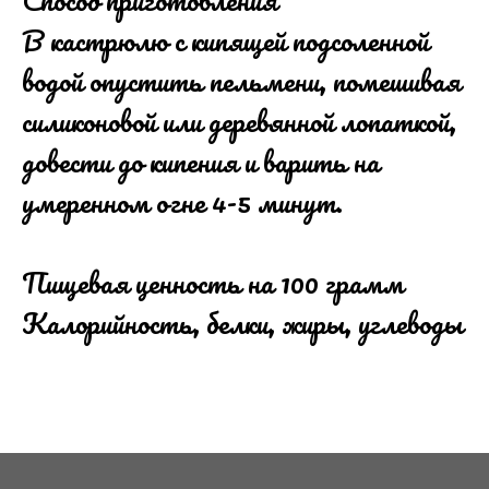
Способ приготовления
В кастрюлю с кипящей подсоленной
водой опустить пельмени, помешивая
силиконовой или деревянной лопаткой,
довести до кипения и варить на
умеренном огне 4-5 минут.
Пищевая ценность на 100 грамм
Калорийность, белки, жиры, углеводы