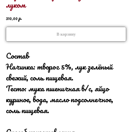
луком
р.
310,00
В корзину
Состав
Начинка: творог 5%, лук зелёный
свежий, соль пищевая.
Тесто: мука пшеничная в/с, яйцо
куриное, вода, масло подсолнечное,
соль пищевая.