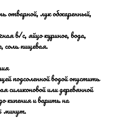
ь отварной, лук обжаренный,
ная в/с, яйцо куриное, вода,
, соль пищевая.
ния
щей подсоленной водой опустить
ая силиконовой или деревянной
до кипения и варить на
5 минут.