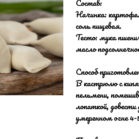
Состав:
Начинка: картофел
соль пищевая.
Тесто: мука пшенич
масло подсолнечное
Способ приготовле
В кастрюлю с кипя
пельмени, помешив
лопаткой, довести 
умеренном огне 4-