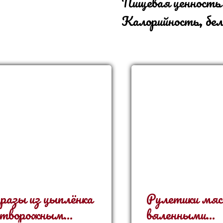
Пищевая ценность
Калорийность, бел
разы из цыплёнка
Рулетики мяс
 творожным
вяленными