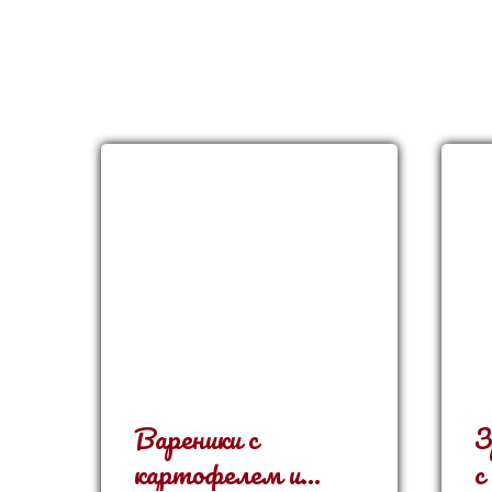
Вареники с
З
картофелем и
с