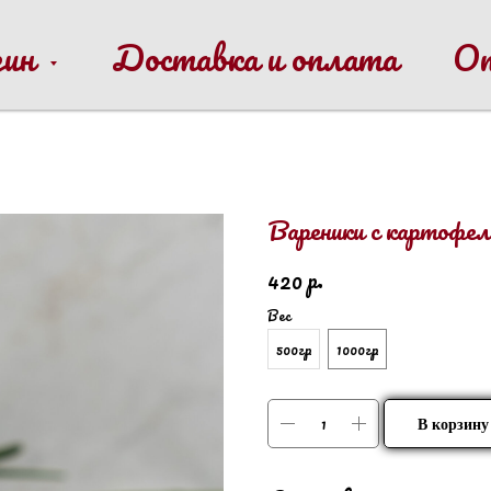
зин
Доставка и оплата
О
Вареники с картофе
р.
420
Вес
500гр
1000гр
В корзину