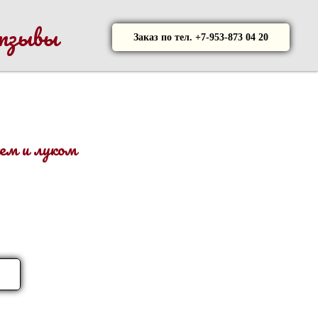
тзывы
Заказ по тел. +7-953-873 04 20
лем и луком