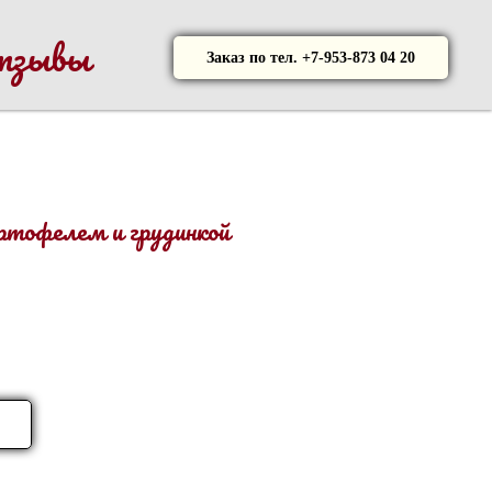
тзывы
Заказ по тел. +7-953-873 04 20
ртофелем и грудинкой