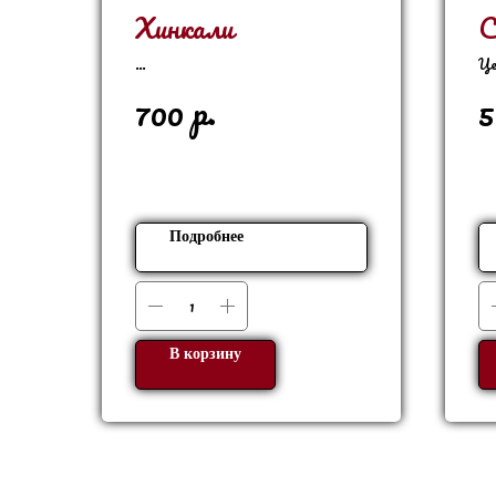
Хинкали
С
Це
Цена указана за 1 кг
В 
р.
700
5
1 кг - 12 штук
Подробнее
В корзину