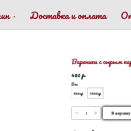
зин
Доставка и оплата
О
Вареники с сырым ка
р.
480
Вес
500гр
1000гр
В корзину