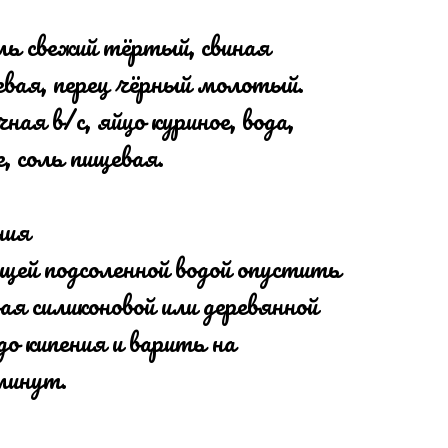
ь свежий тёртый, свиная
евая, перец чёрный молотый.
ная в/с, яйцо куриное, вода,
, соль пищевая.
ния
щей подсоленной водой опустить
ая силиконовой или деревянной
до кипения и варить на
минут.