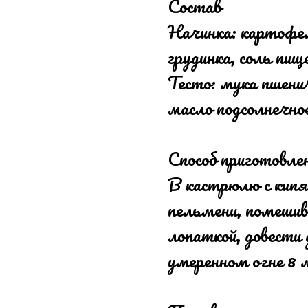
Состав
Начинка: картофел
грудинка, соль пищ
Тесто: мука пшенич
масло подсолнечное
Способ приготовле
В кастрюлю с кипя
пельмени, помешив
лопаткой, довести 
умеренном огне 8 