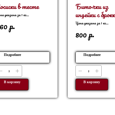
осиски в тесте
Биточки из
индейки с брок
на указана за 1 кг
1 кг - 8 шт
р.
60
Цена указана за 1 кг
В 1 кг - 8 шт
р.
800
Подробнее
Подробнее
В корзину
В корзину