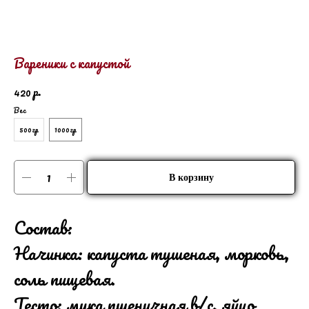
Вареники с капустой
р.
420
Вес
500гр
1000гр
В корзину
Состав:
Начинка: капуста тушеная, морковь,
соль пищевая.
Тесто: мука пшеничная в/с, яйцо