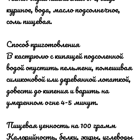
куриное, вода, масло подсолнечное,
соль пищевая.
Способ приготовления
В кастрюлю с кипящей подсоленной
водой опустить пельмени, помешивая
силиконовой или деревянной лопаткой,
довести до кипения и варить на
умеренном огне 4-5 минут.
Пищевая ценность на 100 грамм
Калорийность, белки, жиры, углеводы